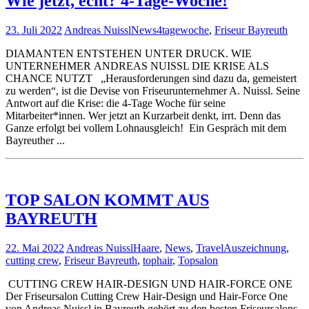
Wie jetzt, echt? 4-Tage-Woche!
23. Juli 2022
Andreas Nuissl
News
4tagewoche
,
Friseur Bayreuth
DIAMANTEN ENTSTEHEN UNTER DRUCK. WIE
UNTERNEHMER ANDREAS NUISSL DIE KRISE ALS
CHANCE NUTZT „Herausforderungen sind dazu da, gemeistert
zu werden“, ist die Devise von Friseurunternehmer A. Nuissl. Seine
Antwort auf die Krise: die 4-Tage Woche für seine
Mitarbeiter*innen. Wer jetzt an Kurzarbeit denkt, irrt. Denn das
Ganze erfolgt bei vollem Lohnausgleich! Ein Gespräch mit dem
Bayreuther ...
TOP SALON KOMMT AUS
BAYREUTH
22. Mai 2022
Andreas Nuissl
Haare
,
News
,
Travel
Auszeichnung
,
cutting crew
,
Friseur Bayreuth
,
tophair
,
Topsalon
CUTTING CREW HAIR-DESIGN UND HAIR-FORCE ONE
Der Friseursalon Cutting Crew Hair-Design und Hair-Force One
von Andreas Nuissl in Bayreuth gehört zu den besten Friseursalons