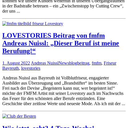
konnten wir unsere Kunden weiterhin in unseren Übergangsräumen
in der Badstraße betreuen – ein „Zwischenstopp by Cutting Crew“,
der uns ...
LOVESTORIES Beitrag von fmfm
Andreas Nuissl: „Dieser Beruf ist meine
Berufung!“
1. August 2022
Andreas Nuissl
News
blogbeitrag
,
fmfm
,
Friseur
Bayreuth
,
lovestories
Andreas Nuissl aus Bayreuth ist Vollblutfriseur, engagierter
Ausbilder aus Überzeugung und „Brandstifter“ im besten Sinne.
Frei nach der Devise „Begeistern kann nur, wer begeistert ist!“
möchte der FMFM Artist mit seiner Lovestory auch im Nachwuchs
das Feuer für den schönsten aller Berufe entzünden. Eine
Geschichte über zeitlose Werte und neueste Mode. Als ich mit der ...