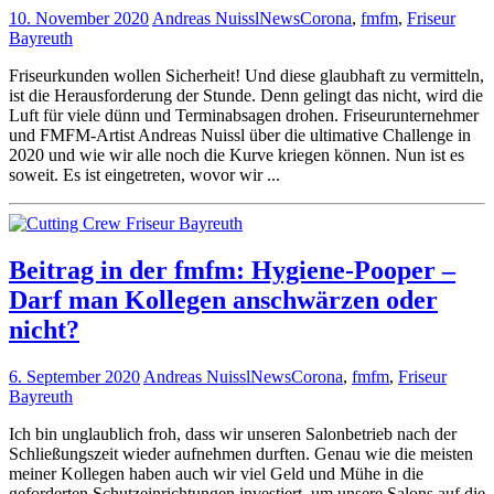
10. November 2020
Andreas Nuissl
News
Corona
,
fmfm
,
Friseur
Bayreuth
Friseurkunden wollen Sicherheit! Und diese glaubhaft zu vermitteln,
ist die Herausforderung der Stunde. Denn gelingt das nicht, wird die
Luft für viele dünn und Terminabsagen drohen. Friseurunternehmer
und FMFM-Artist Andreas Nuissl über die ultimative Challenge in
2020 und wie wir alle noch die Kurve kriegen können. Nun ist es
soweit. Es ist eingetreten, wovor wir ...
Beitrag in der fmfm: Hygiene-Pooper –
Darf man Kollegen anschwärzen oder
nicht?
6. September 2020
Andreas Nuissl
News
Corona
,
fmfm
,
Friseur
Bayreuth
Ich bin unglaublich froh, dass wir unseren Salonbetrieb nach der
Schließungszeit wieder aufnehmen durften. Genau wie die meisten
meiner Kollegen haben auch wir viel Geld und Mühe in die
geforderten Schutzeinrichtungen investiert, um unsere Salons auf die