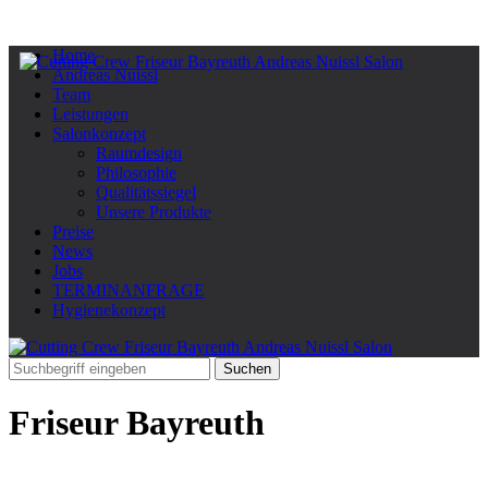
Home
Andreas Nuissl
Team
Leistungen
Salonkonzept
Raumdesign
Philosophie
Qualitätssiegel
Unsere Produkte
Preise
News
Jobs
TERMINANFRAGE
Hygienekonzept
Friseur Bayreuth