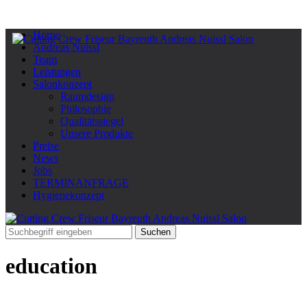
Home
Andreas Nuissl
Team
Leistungen
Salonkonzept
Raumdesign
Philosophie
Qualitätssiegel
Unsere Produkte
Preise
News
Jobs
TERMINANFRAGE
Hygienekonzept
education