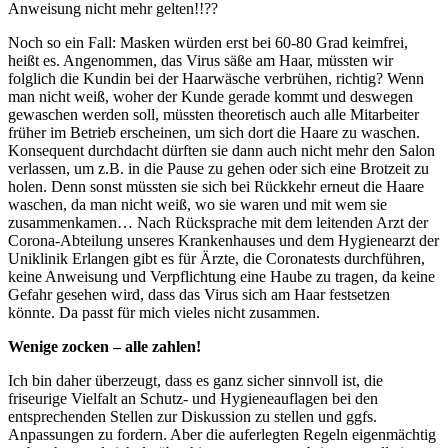
Anweisung nicht mehr gelten!!??
Noch so ein Fall: Masken würden erst bei 60-80 Grad keimfrei,
heißt es. Angenommen, das Virus säße am Haar, müssten wir
folglich die Kundin bei der Haarwäsche verbrühen, richtig? Wenn
man nicht weiß, woher der Kunde gerade kommt und deswegen
gewaschen werden soll, müssten theoretisch auch alle Mitarbeiter
früher im Betrieb erscheinen, um sich dort die Haare zu waschen.
Konsequent durchdacht dürften sie dann auch nicht mehr den Salon
verlassen, um z.B. in die Pause zu gehen oder sich eine Brotzeit zu
holen. Denn sonst müssten sie sich bei Rückkehr erneut die Haare
waschen, da man nicht weiß, wo sie waren und mit wem sie
zusammenkamen… Nach Rücksprache mit dem leitenden Arzt der
Corona-Abteilung unseres Krankenhauses und dem Hygienearzt der
Uniklinik Erlangen gibt es für Ärzte, die Coronatests durchführen,
keine Anweisung und Verpflichtung eine Haube zu tragen, da keine
Gefahr gesehen wird, dass das Virus sich am Haar festsetzen
könnte. Da passt für mich vieles nicht zusammen.
Wenige zocken – alle zahlen!
Ich bin daher überzeugt, dass es ganz sicher sinnvoll ist, die
friseurige Vielfalt an Schutz- und Hygieneauflagen bei den
entsprechenden Stellen zur Diskussion zu stellen und ggfs.
Anpassungen zu fordern. Aber die auferlegten Regeln eigenmächtig