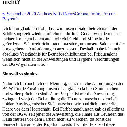
nicht?
6. September 2020
Andreas Nuissl
News
Corona
,
fmfm
,
Friseur
Bayreuth
Ich bin unglaublich froh, dass wir unseren Salonbetrieb nach der
Schließungszeit wieder aufnehmen durften. Genau wie die meisten
meiner Kollegen haben auch wir viel Geld und Mühe in die
geforderten Schutzeinrichtungen investiert, um unsere Salons auf die
vorgegebenen Anforderungen anzupassen. Deshalb habe ich auch
absolutes Verständnis für Betriebsschließungen bei Friseursalons,
wenn sich nicht an die Anweisungen und Hygiene-Verordnungen
der BGW gehalten wird!
Sinnvoll vs sinnlos
Natürlich bin auch ich der Meinung, dass manche Anordnungen der
BGW für die Ausübung unserer Tätigkeiten keinen Sinn machen
und widersprüchlich sind. Zum Beispiel ist mir die Anweisung,
zwingend vor jeder Behandlung die Haare zu waschen, ziemlich
unklar. Aus hygienischer Sicht waschen wir natürlich immer die
Haare vor dem Haarschnitt. Bei Farbbehandlungen gab es allerdings
von der BGW seit jeher die Anweisung, die Haare aus Gründen des
Hautschutzes vor dem Färben nicht zu waschen, da sonst der
Säureschutzmantel der Kopfhaut zerstört würde. Jetzt soll diese