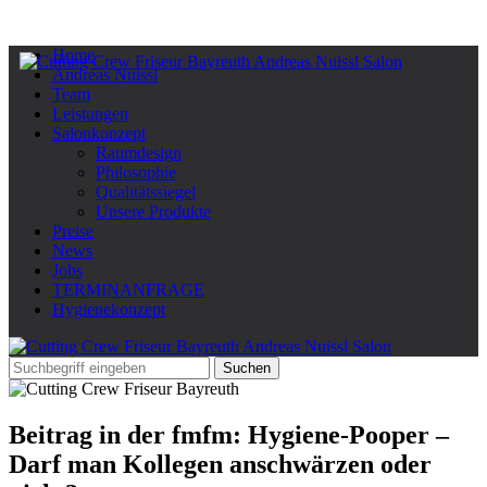
Home
Andreas Nuissl
Team
Leistungen
Salonkonzept
Raumdesign
Philosophie
Qualitätssiegel
Unsere Produkte
Preise
News
Jobs
TERMINANFRAGE
Hygienekonzept
Beitrag in der fmfm: Hygiene-Pooper –
Darf man Kollegen anschwärzen oder