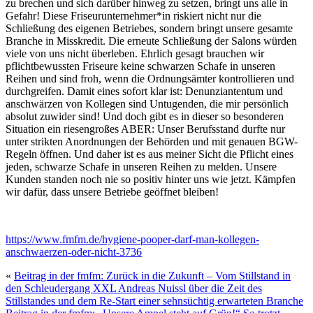
zu brechen und sich darüber hinweg zu setzen, bringt uns alle in
Gefahr! Diese Friseurunternehmer*in riskiert nicht nur die
Schließung des eigenen Betriebes, sondern bringt unsere gesamte
Branche in Misskredit. Die erneute Schließung der Salons würden
viele von uns nicht überleben. Ehrlich gesagt brauchen wir
pflichtbewussten Friseure keine schwarzen Schafe in unseren
Reihen und sind froh, wenn die Ordnungsämter kontrollieren und
durchgreifen. Damit eines sofort klar ist: Denunziantentum und
anschwärzen von Kollegen sind Untugenden, die mir persönlich
absolut zuwider sind! Und doch gibt es in dieser so besonderen
Situation ein riesengroßes ABER: Unser Berufsstand durfte nur
unter strikten Anordnungen der Behörden und mit genauen BGW-
Regeln öffnen. Und daher ist es aus meiner Sicht die Pflicht eines
jeden, schwarze Schafe in unseren Reihen zu melden. Unsere
Kunden standen noch nie so positiv hinter uns wie jetzt. Kämpfen
wir dafür, dass unsere Betriebe geöffnet bleiben!
https://www.fmfm.de/hygiene-pooper-darf-man-kollegen-
anschwaerzen-oder-nicht-3736
«
Beitrag in der fmfm: Zurück in die Zukunft – Vom Stillstand in
den Schleudergang XXL Andreas Nuissl über die Zeit des
Stillstandes und dem Re-Start einer sehnsüchtig erwarteten Branche