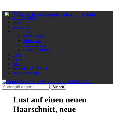
Home
Andreas Nuissl
Team
Leistungen
Salonkonzept
Raumdesign
Philosophie
Qualitätssiegel
Unsere Produkte
Preise
News
Jobs
TERMINANFRAGE
Hygienekonzept
Lust auf einen neuen
Haarschnitt, neue