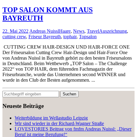
TOP SALON KOMMT AUS
BAYREUTH
22. Mai 2022
Andreas Nuissl
Haare
,
News
,
Travel
Auszeichnung
,
cutting crew
,
Friseur Bayreuth
,
tophair
,
Topsalon
CUTTING CREW HAIR-DESIGN UND HAIR-FORCE ONE
Der Friseursalon Cutting Crew Hair-Design und Hair-Force One
von Andreas Nuissl in Bayreuth gehört zu den besten Friseursalons
in Deutschland. Beim Wettbewerb „TOP Salon – The Challenge
2022“ von TOP HAIR, dem führenden Fachmagazin der
Friseurbranche, wurde das Unternehmen second WINNER und
wurde in den Club der Besten aufgenommen. ...
Neueste Beiträge
Weiterbildung im Wellastudio Leipzig
Wir sind wieder in der Richard-Wagner Straße
LOVESTORIES Beitrag von fmfm Andreas Nuissl: „Dieser
Beruf ist meine Berufung!“