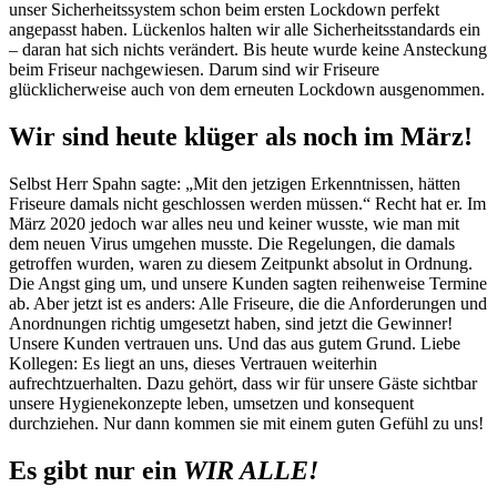
unser Sicherheitssystem schon beim ersten Lockdown perfekt
angepasst haben. Lückenlos halten wir alle Sicherheitsstandards ein
– daran hat sich nichts verändert. Bis heute wurde keine Ansteckung
beim Friseur nachgewiesen. Darum sind wir Friseure
glücklicherweise auch von dem erneuten Lockdown ausgenommen.
Wir sind heute klüger als noch im März!
Selbst Herr Spahn sagte: „Mit den jetzigen Erkenntnissen, hätten
Friseure damals nicht geschlossen werden müssen.“ Recht hat er. Im
März 2020 jedoch war alles neu und keiner wusste, wie man mit
dem neuen Virus umgehen musste. Die Regelungen, die damals
getroffen wurden, waren zu diesem Zeitpunkt absolut in Ordnung.
Die Angst ging um, und unsere Kunden sagten reihenweise Termine
ab. Aber jetzt ist es anders: Alle Friseure, die die Anforderungen und
Anordnungen richtig umgesetzt haben, sind jetzt die Gewinner!
Unsere Kunden vertrauen uns. Und das aus gutem Grund. Liebe
Kollegen: Es liegt an uns, dieses Vertrauen weiterhin
aufrechtzuerhalten. Dazu gehört, dass wir für unsere Gäste sichtbar
unsere Hygienekonzepte leben, umsetzen und konsequent
durchziehen. Nur dann kommen sie mit einem guten Gefühl zu uns!
Es gibt nur ein
WIR ALLE!