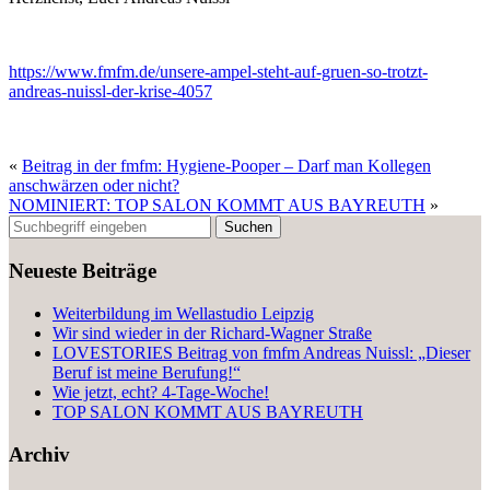
https://www.fmfm.de/unsere-ampel-steht-auf-gruen-so-trotzt-
andreas-nuissl-der-krise-4057
«
Beitrag in der fmfm: Hygiene-Pooper – Darf man Kollegen
anschwärzen oder nicht?
NOMINIERT: TOP SALON KOMMT AUS BAYREUTH
»
Neueste Beiträge
Weiterbildung im Wellastudio Leipzig
Wir sind wieder in der Richard-Wagner Straße
LOVESTORIES Beitrag von fmfm Andreas Nuissl: „Dieser
Beruf ist meine Berufung!“
Wie jetzt, echt? 4-Tage-Woche!
TOP SALON KOMMT AUS BAYREUTH
Archiv