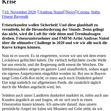
Krise
10. November 2020
Andreas Nuissl
News
Corona
,
fmfm
,
Friseur Bayreuth
Friseurkunden wollen Sicherheit! Und diese glaubhaft zu
vermitteln, ist die Herausforderung der Stunde. Denn gelingt
das nicht, wird die Luft für viele dünn und Terminabsagen
drohen. Friseurunternehmer und FMFM-Artist Andreas Nuissl
über die ultimative Challenge in 2020 und wie wir alle noch die
Kurve kriegen können.
Nun ist es soweit. Es ist eingetreten, wovor wir uns seit dem ersten
Lockdown gefürchtet haben: Die vielfach befürchtete zweite Welle
hat uns erreicht, und die Regierung stellt erneut die Weichen. Die
Infektionszahlen steigen im ganzen Land unaufhörlich, sodass sogar
ein eigenes Ampelsystem eingeführt worden ist. Bei uns in Bayern
langt Grün-Gelb-Rot nicht; es muss auch noch Dunkelrot geben!
Das trägt natürlich zur allgemeinen Panik, die zusätzlich täglich
durch die Medien angefacht wird, bei.
Seitdem auch unser Landkreis dunkelrot markiert ist, rufen auch uns
Kunden ängstlich an und fragen, ob sie sich noch in einen
Friseursalon trauen können. Ich antworte darauf, dass unsere
persönliche Ampel im Salon seit Monaten auf Grün steht, da wir