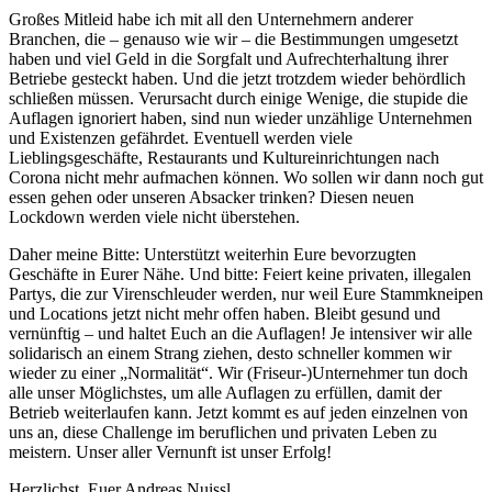
Großes Mitleid habe ich mit all den Unternehmern anderer
Branchen, die – genauso wie wir – die Bestimmungen umgesetzt
haben und viel Geld in die Sorgfalt und Aufrechterhaltung ihrer
Betriebe gesteckt haben. Und die jetzt trotzdem wieder behördlich
schließen müssen. Verursacht durch einige Wenige, die stupide die
Auflagen ignoriert haben, sind nun wieder unzählige Unternehmen
und Existenzen gefährdet. Eventuell werden viele
Lieblingsgeschäfte, Restaurants und Kultureinrichtungen nach
Corona nicht mehr aufmachen können. Wo sollen wir dann noch gut
essen gehen oder unseren Absacker trinken? Diesen neuen
Lockdown werden viele nicht überstehen.
Daher meine Bitte: Unterstützt weiterhin Eure bevorzugten
Geschäfte in Eurer Nähe. Und bitte: Feiert keine privaten, illegalen
Partys, die zur Virenschleuder werden, nur weil Eure Stammkneipen
und Locations jetzt nicht mehr offen haben. Bleibt gesund und
vernünftig – und haltet Euch an die Auflagen! Je intensiver wir alle
solidarisch an einem Strang ziehen, desto schneller kommen wir
wieder zu einer „Normalität“. Wir (Friseur-)Unternehmer tun doch
alle unser Möglichstes, um alle Auflagen zu erfüllen, damit der
Betrieb weiterlaufen kann. Jetzt kommt es auf jeden einzelnen von
uns an, diese Challenge im beruflichen und privaten Leben zu
meistern. Unser aller Vernunft ist unser Erfolg!
Herzlichst, Euer Andreas Nuissl