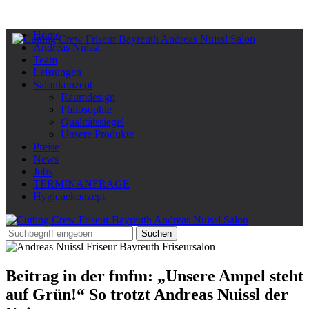
Home
Andreas Nuissl
Team
Leistungen
Salonkonzept
Raumdesign
Philosophie
Qualitätssiegel
Unsere Produkte
Preise
News
Jobs
TERMINANFRAGE
Hygienekonzept
Beitrag in der fmfm: „Unsere Ampel steht
auf Grün!“ So trotzt Andreas Nuissl der