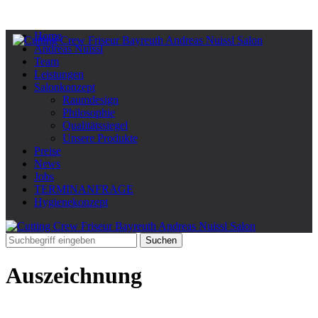
Home
Andreas Nuissl
Team
Leistungen
Salonkonzept
Raumdesign
Philosophie
Qualitätssiegel
Unsere Produkte
Preise
News
Jobs
TERMINANFRAGE
Hygienekonzept
Auszeichnung