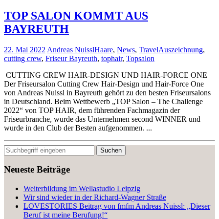
TOP SALON KOMMT AUS
BAYREUTH
22. Mai 2022
Andreas Nuissl
Haare
,
News
,
Travel
Auszeichnung
,
cutting crew
,
Friseur Bayreuth
,
tophair
,
Topsalon
CUTTING CREW HAIR-DESIGN UND HAIR-FORCE ONE
Der Friseursalon Cutting Crew Hair-Design und Hair-Force One
von Andreas Nuissl in Bayreuth gehört zu den besten Friseursalons
in Deutschland. Beim Wettbewerb „TOP Salon – The Challenge
2022“ von TOP HAIR, dem führenden Fachmagazin der
Friseurbranche, wurde das Unternehmen second WINNER und
wurde in den Club der Besten aufgenommen. ...
Neueste Beiträge
Weiterbildung im Wellastudio Leipzig
Wir sind wieder in der Richard-Wagner Straße
LOVESTORIES Beitrag von fmfm Andreas Nuissl: „Dieser
Beruf ist meine Berufung!“