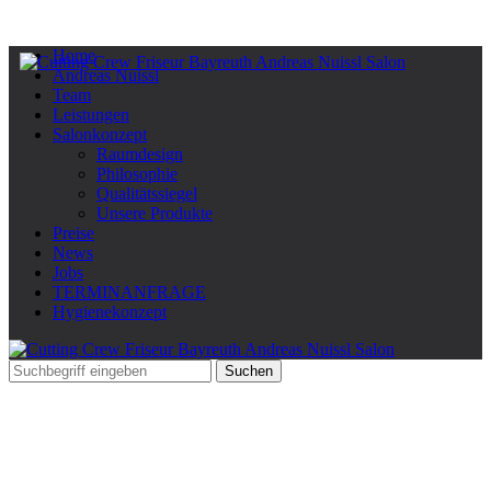
Home
Andreas Nuissl
Team
Leistungen
Salonkonzept
Raumdesign
Philosophie
Qualitätssiegel
Unsere Produkte
Preise
News
Jobs
TERMINANFRAGE
Hygienekonzept