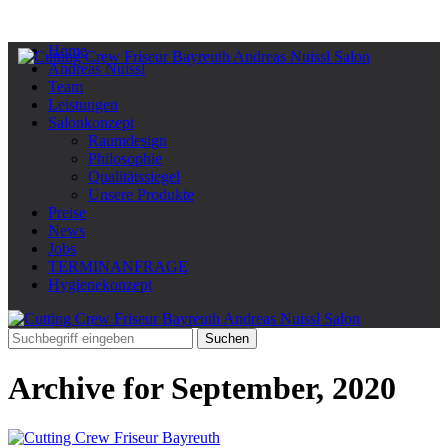
Home
Andreas Nuissl
Team
Leistungen
Salonkonzept
Raumdesign
Philosophie
Qualitätssiegel
Unsere Produkte
Preise
News
Jobs
TERMINANFRAGE
Hygienekonzept
Archive for September, 2020